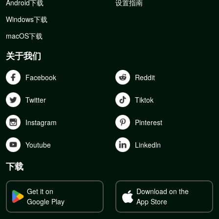
Android下载
设置指南
Windows下载
macOS下载
关于我们
Facebook
Reddit
Twitter
Tiktok
Instagram
Pinterest
Youtube
Linkedln
下载
Get it on
Download on the
Google Play
App Store